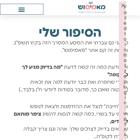
×
קופון:
F
mamush1
a
il
e
d
הסיפור שלי
t
o
כן, אני גם עברתי את המסע המפרך הזה בקיץ תשפ"ג.
i
n
ובזכות זה קם אתר "מאמימוש".
iti
a
li
אני יודעת כמה זה קשה לדעת
"מה בדיוק מגיע לך
z
מהקופה"
e
p
ואחרי שחפרת ואת כבר יודעת למה את זכאית
lu
(בתקווה שאכן כך, מדובר בסודות ליודעי ח"ן בלבד…)
g
גופיות
i
הנקה
n
ליידיס:
את "חייבת" לנצל את ההזדמנות ולצאת לנופש
:
כל
w
חשתי על בשרי, כמה קשה לנסות להשיג
צימר מותאם
בגד
p
לחרדים,
רגיל
li
שיתאים בדיוק לצרכים שלך. אהה וגם צריך קבלה
n
הופך
k
לבגד
מוכרת לקופ"ח…