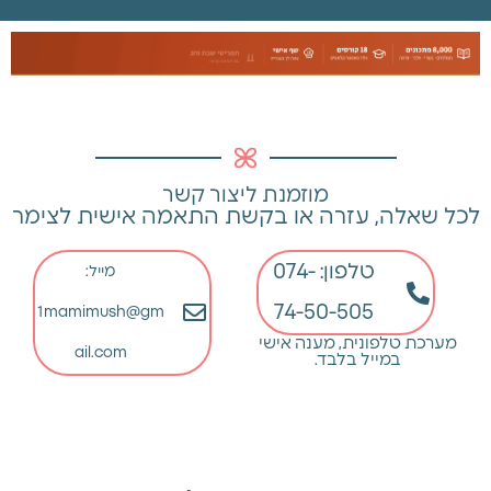
קוד
קופון:
mamush1
מוזמנת ליצור קשר
לכל שאלה, עזרה או בקשת התאמה אישית לצימר
טלפון: 074-
מייל:
74-50-505
1mamimush@gm
גופיות
מערכת טלפונית, מענה אישי
הנקה
ail.com
במייל בלבד.
ליידיס:
כל
בגד
רגיל
הופך
לבגד