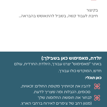
Failed to 
הנקה
בקיצור
סימפיזיוליזיס!
חייבת לעבוד קשה, בשביל להתאושש בהבראה…
מה
זה
בכלל?
ספיר
גולדברג
יולדת, מאמימוש כאן בשבילך:)
באתר "מאמימוש" יצרנו עבורך, היולדת החרדית, עולם
אילה
חדש, המוקדש כולו עבורך.
וויג-
כאן תוכלי:
מאסטר
בניו
להבין את זכויותייך מקופת החולים: זכאויות,
בורן,
עושה
סכומים, הגבלות ומה שצריך לדעת.
לך
לבחור את חופשת החלומות שלך
סדר.
(מגוון רחב של צימרים לאירוח ברחבי הארץ,