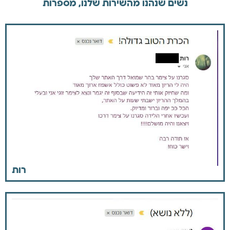
נשים שנהנו מהשירות שלנו, מספרות
הנקה
סימפיזיוליזיס!
מה
זה
בכלל?
ספיר
גולדברג
אילה
וויג-
מאסטר
רות
בניו
בורן,
עושה
לך
סדר.