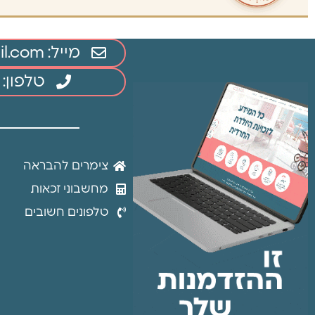
אילה וויג- מאסטר בניו בורן, עושה ל
סדר.
מייל: 1mamimush@gmail.com
טלפון: 074-74-50505
צימרים להבראה
מחשבוני זכאות
טלפונים חשובים