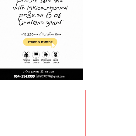
קבלו סיפור לילדים במתנה: קוד
קופון: mamush1
גופיות הנקה ליידיס: כל בגד רגיל
הופך לבגד הנקה