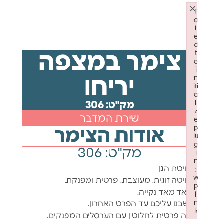
×
F
a
il
e
d
t
צימר במצפה
o
i
n
יריחו
iti
a
li
מק"ט: 306
z
שירת המדבר
e
p
אודות הצימר
lu
g
מק"ט: 306
i
n
סוויטת הגן
:
w
סוויטה זוגית. מעוצבת. פרטית ומפנקת.
p
ומאד מאד נקייה.
li
n
חשבנו עליכם עד הפרט האחרון.
k
גינה פרטית לחלוטין עם הערסלים המפנקים.