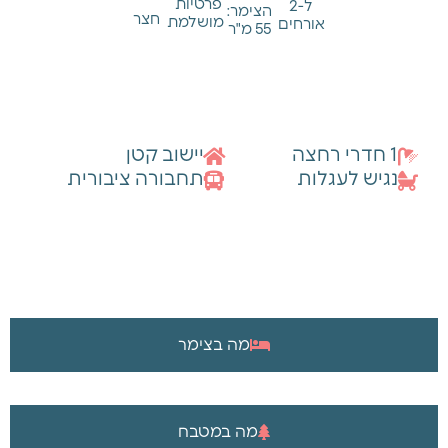
פרטיות
ל-2
הצימר:
חצר
מושלמת
אורחים
55 מ"ר
מידע כללי
1 חדרי רחצה
יישוב קטן
נגיש לעגלות
תחבורה ציבורית
מה בצימר
מה במטבח