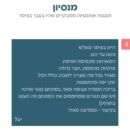
מנסיון
תגובות אותנטיות ממבקרים שהיו בעבר בצימר
היינו בצימר סופ"ש
צי
נהננו עד הגג
בר
המארחת מקסימה וזורמת
וה
פרטיות מהממת, חצר גדולה
נו
מצויד בכל מה שצריך לשבת, כולל הכל.
יותר יפה מהתמונות
בריכה חמודה ונעימה מאד, במתחם סגור ופרטי.
(יש שם תנורים שמחממים את המתחם וזה תענוג
ה
בחורף:))
בקיצור – ממליצה מאד!
יעל