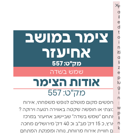
×
F
a
il
e
d
t
צימר במושב
o
i
n
אחיעזר
iti
a
li
מק"ט: 557
z
שמש בשדה
e
p
אודות הצימר
lu
g
מק"ט: 557
i
n
מחפשים מקום מושלם לנופש משפחתי, אירוח
:
w
קבוצתי או חופשה שקטה באווירה רגועה וירוקה ?
p
במתחם “שמש בשדה” שביישוב אחיעזר במרכז
li
n
הארץ, כ 15 דק' מב"ב וכ 40 דק' מירושלים מחכה
k
לכם חוויית אירוח מרווחת, נוחה ומפנקת המתחם