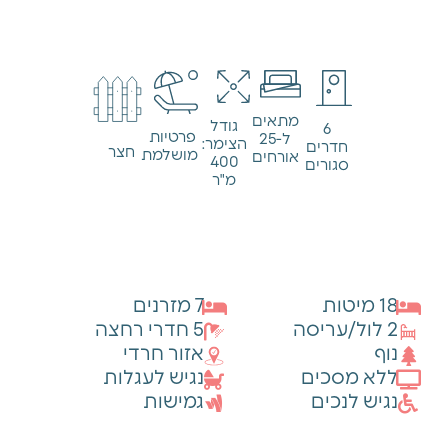
מתאים
גודל
6
פרטיות
ל-25
הצימר:
חדרים
חצר
מושלמת
אורחים
400
סגורים
מ"ר
מידע כללי
18 מיטות
7 מזרנים
2 לול/עריסה
5 חדרי רחצה
נוף
אזור חרדי
ללא מסכים
נגיש לעגלות
נגיש לנכים
גמישות