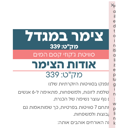
×
F
a
il
e
d
t
צימר במגדל
o
i
n
מק"ט: 339
iti
סוויטת ג'קוזי קסם המים
a
li
אודות הצימר
z
e
מק"ט: 339
p
lu
התפנקו בסוויטות היוקרתיות שלנו
g
i
מושלמת לזוגות, ולמשפחות, מתאימה ל-6 אנשים
n
עם נוף עוצר נשימה של הכנרת.
:
w
במתחם 7 סוויטות בפרטיות, כך שמותאמות גם
p
li
לקבוצות ולמשפחות.
n
למה האורחים אוהבים אותה:
k