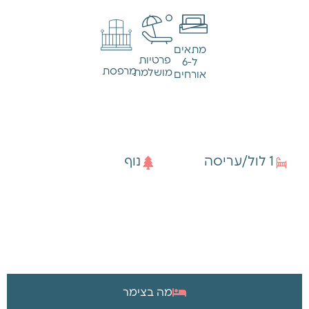
מתאים
פרטיות
ל-6
מרפסת
מושלמת
אורחים
מידע כללי
1 לול/עריסה
נוף
מה בצימר