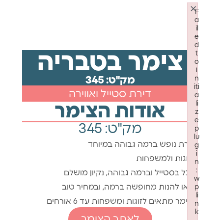
×
F
a
il
e
d
t
צימר בטבריה
o
i
n
מק"ט: 345
iti
דירת סטייל ואווירה
a
li
אודות הצימר
z
e
מק"ט: 345
p
lu
דירת נופש ברמה גבוהה במיוחד
g
i
לזוגות ולמשפחות
n
:
הכל בסטייל וברמה גבוהה, נקיון מושלם
w
בואו להנות מחופשה ברמה, ובמחיר טוב
p
li
הצימר מתאים לזוגות ומשפחות עד 6 אורחים
n
k
לאתר הצימר